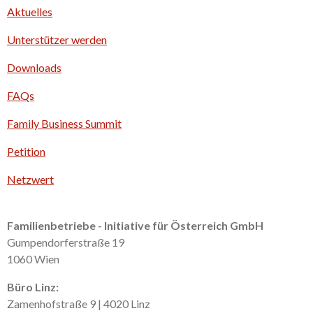
n
Aktuelles
k
e
Unterstützer werden
d
I
Downloads
n
FAQs
Family Business Summit
Petition
Netzwert
Familienbetriebe - Initiative für Österreich GmbH
Gumpendorferstraße 19
1060 Wien
Büro Linz:
Zamenhofstraße 9 | 4020 Linz