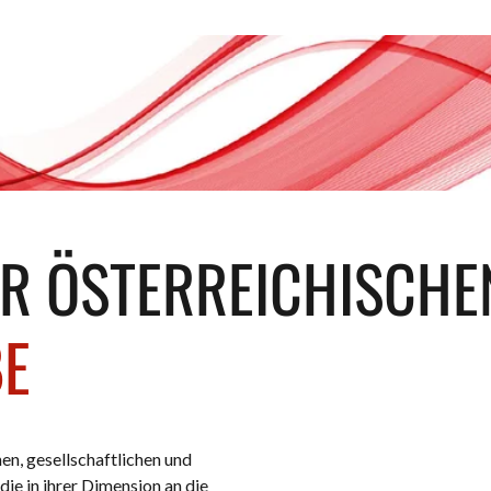
R ÖSTERREICHISCHE
BE
hen, gesellschaftlichen und
ie in ihrer Dimension an die