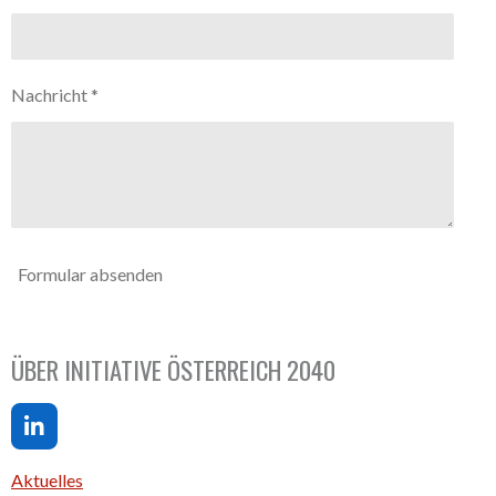
Nachricht *
Formular absenden
ÜBER INITIATIVE ÖSTERREICH 2040
L
i
n
Aktuelles