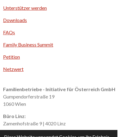
k
e
Unterstützer werden
d
I
Downloads
n
FAQs
Family Business Summit
Petition
Netzwert
Familienbetriebe - Initiative für Österreich GmbH
Gumpendorferstraße 19
1060 Wien
Büro Linz:
Zamenhofstraße 9 | 4020 Linz
Büro Salzburg:
Diese Website verwendet Cookies, um Ihr Erlebnis